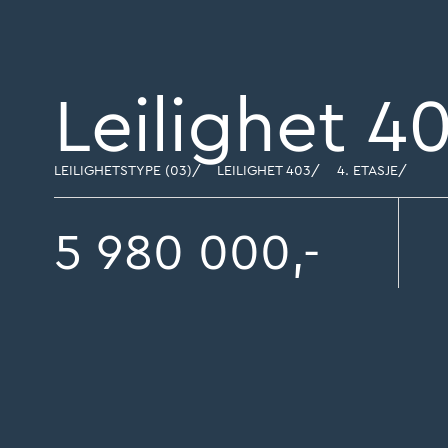
Leilighet 4
LEILIGHETSTYPE (03)
/
LEILIGHET 403
/
4. ETASJE
/
5 980 000,-