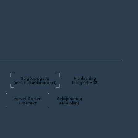
Salgsoppgave
Planløsning
(inkl. tilstandsrapport)
Leilighet 403
Vervet Corten
Seksjonering
Prospekt
(alle plan)