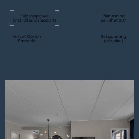
Salgsoppgave
Planløsning
(inkl. tilstandsrapport)
Leilighet 207
Vervet Corten
Seksjonering
Prospekt
(alle plan)