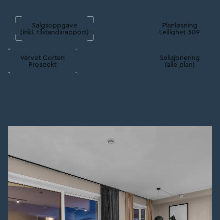
Salgsoppgave
Planløsning
(inkl. tilstandsrapport)
Leilighet 309
Vervet Corten
Seksjonering
Prospekt
(alle plan)